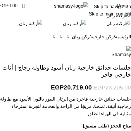
0
EGP
0.00
Menu
Skip to navigation
Click to enlarge
Skip to main content
-11%
الرئيسية
ركن خارجية
ركن رتان
جلسات حدائق خارجية رتان أسود وطاولة زجاج | أثاث
خارجي فاخر
EGP
20,719.00
EGP
23,205.00
جلسات حدائق خارجية فاخرة من الرتان البيور باللون الأسود مع طاولة
زجاجية أنيقة، تمنحك مزيجًا من الراحة والفخامة لتجربة استرخاء
مثالية في الهواء الطلق.
متاح للحجز (طلب مسبق)