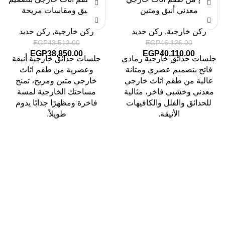
معدني أنيق ومتين
أنيق ومقاسات مريحة
ركن خارجية
,
ركن حديد
ركن خارجية
,
ركن حديد
EGP
43,512.00
EGP
46,126.00
EGP
38,850.00
EGP
40,110.00
جلسات حدائق خارجية رمادي
جلسات حدائق خارجية أنيقة
فاتح بتصميم عصري ومتانة
وعصرية من طقم اثاث
عالية من طقم اثاث خارجي
خارجي متين ومريح، تمنح
معدني وخشبي فاخر، مثالية
مساحتك الخارجية لمسة
للحدائق والفلل والكافيهات
فاخرة ومظهرًا جذابًا يدوم
الأنيقة.
طويلاً.