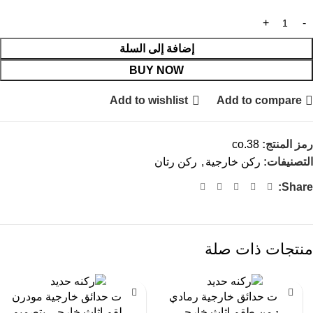
إضافة إلى السلة
BUY NOW
Add to wishlist
Add to compare
رمز المنتج:
co.38
التصنيفات:
ركن خارجية
,
ركن رتان
Share:
منتجات ذات صلة
-11%
-13%
جلسات حدائق خارجية رمادي
جلسات حدائق خارجية مودرن
فاتح من طقم اثاث خارجي
من طقم اثاث خارجي بتصميم