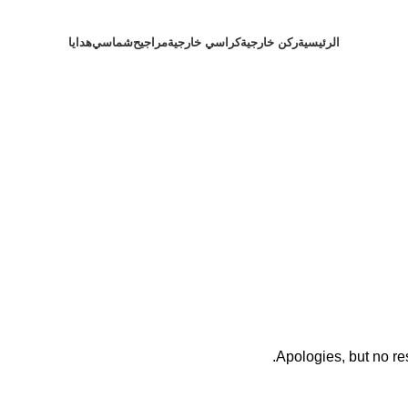
الرئيسية
ركن خارجية
كراسي خارجية
مراجيح
شماسي
هدايا
Apologies, but no res