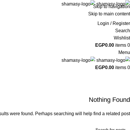
Skip to navigation
Skip to main content
Login / Register
Search
Wishlist
EGP
0.00
items
0
Menu
EGP
0.00
items
0
Tag Archives: Inspiratio
Home
Nothing Found
ults were found. Perhaps searching will help find a related post.