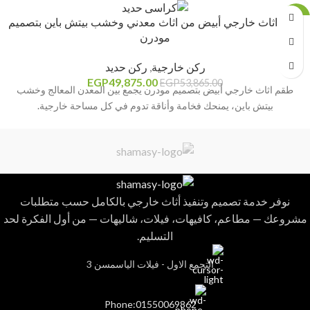
-7%
طقم اثاث خارجي أبيض من اثاث معدني وخشب بيتش باين بتصميم
مودرن
ركن خارجية
,
ركن حديد
EGP
49,875.00
EGP
53,865.00
طقم اثاث خارجي أبيض بتصميم مودرن يجمع بين المعدن المعالج وخشب
بيتش باين، يمنحك فخامة وأناقة تدوم في كل مساحة خارجية.
نوفر خدمة تصميم وتنفيذ أثاث خارجي بالكامل حسب متطلبات
مشروعك — مطاعم، كافيهات، فيلات، شاليهات — من أول الفكرة لحد
التسليم.
التجمع الاول - فيلات الياسمسن 3
Phone:01550069862