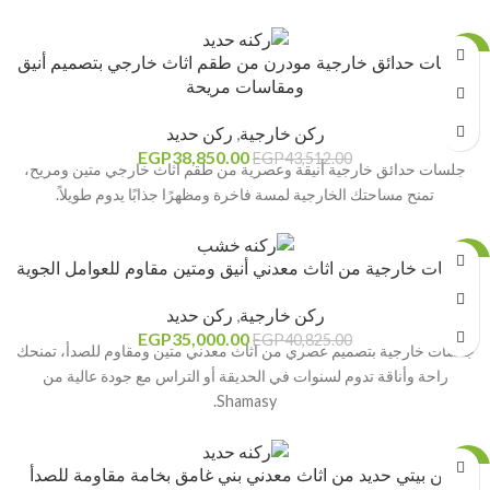
-11%
جلسات حدائق خارجية مودرن من طقم اثاث خارجي بتصميم أنيق
ومقاسات مريحة
ركن خارجية
,
ركن حديد
EGP
38,850.00
EGP
43,512.00
جلسات حدائق خارجية أنيقة وعصرية من طقم اثاث خارجي متين ومريح،
تمنح مساحتك الخارجية لمسة فاخرة ومظهرًا جذابًا يدوم طويلاً.
-14%
جلسات خارجية من اثاث معدني أنيق ومتين مقاوم للعوامل الجوية
ركن خارجية
,
ركن حديد
EGP
35,000.00
EGP
40,825.00
جلسات خارجية بتصميم عصري من اثاث معدني متين ومقاوم للصدأ، تمنحك
راحة وأناقة تدوم لسنوات في الحديقة أو التراس مع جودة عالية من
Shamasy.
-13%
ركن بيتي حديد من اثاث معدني بني غامق بخامة مقاومة للصدأ