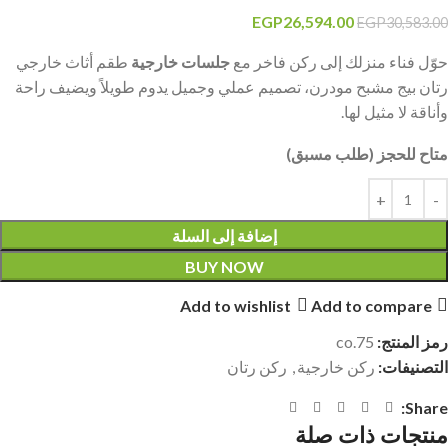
EGP
26,594.00
EGP
30,583.00
حوّل فناء منزلك إلى ركن فاخر مع
جلسات خارجية
طقم أثاث خارجي
رتان بيج مشبح مودرن، تصميم عملي وجميل يدوم طويلاً ويضيف راحة
وأناقة لا مثيل لها.
متاح للحجز (طلب مسبق)
إضافة إلى السلة
BUY NOW
Add to wishlist
Add to compare
رمز المنتج:
co.75
التصنيفات:
ركن خارجية
,
ركن رتان
Share:
منتجات ذات صلة