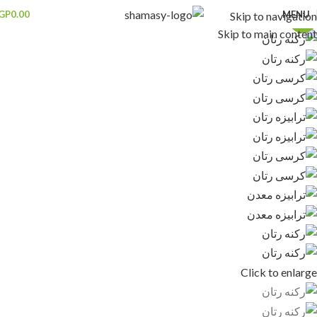
GP
0.00
MENU
Skip to navigation
-13%
Skip to main content
Click to enlarge