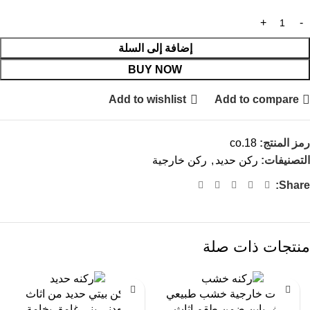
إضافة إلى السلة
BUY NOW
Add to wishlist
Add to compare
رمز المنتج:
co.18
التصنيفات:
ركن حديد
,
ركن خارجية
Share:
منتجات ذات صلة
-13%
-9%
جلسات خارجية خشب طبيعي
ركن بيتي حديد من اثاث
بيتش باين ضمن طقم اثاث
معدني بني غامق بخامة