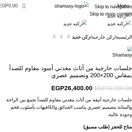
0
EGP
0.00
Menu
Skip to navigation
Click to enlarge
Skip to main content
-18%
الرئيسية
ركن خارجية
ركن حديد
جلسات خارجية من أثاث معدني أسود مقاوم للصدأ
بمقاس 200×200 وتصميم عصري
EGP
26,400.00
EGP
32,000.00
جلسات خارجية أنيقة من أثاث معدني مقاوم للصدأ تجمع بين الراحة
والمتانة بتصميم عصري يناسب الحدائق والكافيهات بأسلوب فخم
وجودة عالية.
متاح للحجز (طلب مسبق)