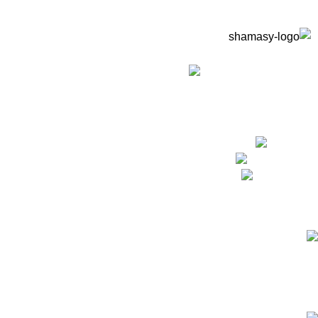
نوفر خدمة تصميم وتنفيذ أثاث خارجي بالكامل حسب متطلبات
مشروعك — مطاعم، كافيهات، فيلات، شاليهات — من أول الفكرة
لحد التسليم.
التجمع الاول - فيلات الياسمسن 3
Phone:01550069862
Fax: (099) 453-1357
Recent Posts
دليل شراء شماسي للبيع – مظلات شمسية: كيف تختار الشمسية
المناسبة لمساحتك الخارجية؟
أبريل 1, 2026
No Comments