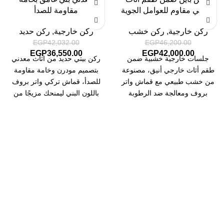
خارجي مقاوم للعوامل الجوية
مقاومة للصدأ
ركن خارجية
,
ركن خشب
ركن خارجية
,
ركن حديد
EGP
42,032.00
EGP
46,200.00
EGP
36,550.00
EGP
42,000.00
جلسات خارجية خشبية ضمن
ركن بيتي حديد من اثاث معدني
طقم أثاث خارجي أنيق، مصنوعة
بتصميم مودرن وخامة مقاومة
من خشب طبيعي مع قماش واتر
للصدأ، قماش تركي واتر بروف
بروف ومعالجة ضد الرطوبة
باللون البني ليمنحك مزيجًا من
والحرارة. مثالية للحدائق
الأناقة والمتانة في جميع
والتراسات.
المساحات.