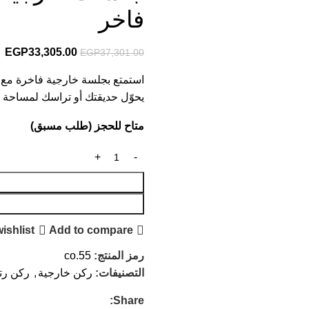
فاخر
EGP
33,305.00
EGP
37,301.00
استمتع بجلسة خارجية فاخرة مع 
يحوّل حديقتك أو تراسك لمساحة م
متاح للحجز (طلب مسبق)
ishlist
Add to compare
رمز المنتج:
co.55
التصنيفات:
ركن خارجية
,
ركن رت
Share: