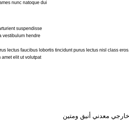
fames nunc natoque dui.
rturient suspendisse.
a vestibulum hendre.
s lectus faucibus lobortis tincidunt purus lectus nisl class ero
met elit ut volutpat.
ارجي معدني أنيق ومتين