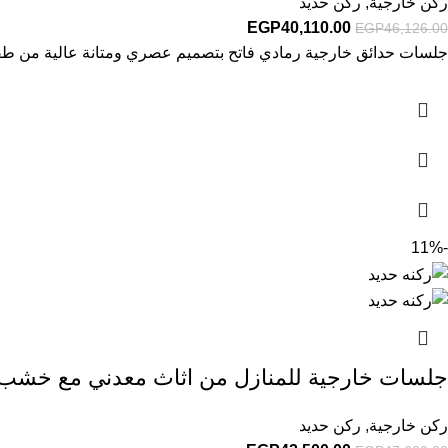
ركن خارجية
,
ركن حديد
EGP
40,110.00
EGP
46,126.00
جلسات حدائق خارجية رمادي فاتح بتصميم عصري ومتانة عالية من طقم ا
-11%
جلسات خارجية للمنازل من اثاث معدني مع خشب 
ركن خارجية
,
ركن حديد