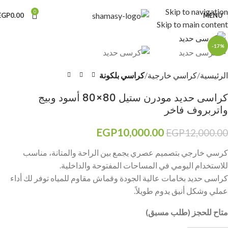
Skip to navigation
0
EGP
0.00
MENU
Skip to main content
Click to enlarge
-17%
الرئيسية
كراسي خارجية
كراسي بلكونة
كراسى حديد مودرن ستيل 80×80 أسود وبيج
واتربروف فاخر
EGP
10,000.00
EGP
12,000.00
كرسي خارجي بتصميم عصري يجمع بين الراحة والمتانة، مناسب
للاستخدام اليومي في المساحات المفتوحة والداخلية.
كراسى حديد بخامات عالية الجودة وقماش مقاوم للمياه توفر لك أداء
عملي وشكل أنيق يدوم طويلاً.
متاح للحجز (طلب مسبق)