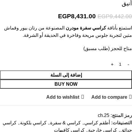
أنيق
EGP
8,431.00
EGP
9,442.00
استمتع بأناقة
كراسي سفرة مودرن
المصنوعة من رتان بيور وقماش
متين لتجربة جلوس مريحة وفاخرة في الحديقة أو الشرفة.
متاح للحجز (طلب مسبق)
إضافة إلى السلة
BUY NOW
Add to wishlist
Add to compare
رمز المنتج:
ch.25
التصنيفات:
أطقم كراسي
,
كراسي & سفرة
,
كراسي بلكونة
,
كراسي
حدائق
,
كراسي خارجية
,
كراسي كافيهات