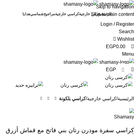
0
0
0
Skip to navigation
Skip to main content
الرئيسية
ركن خارجية
كراسي خارجية
مراجيح
شماسي
هدايا
Login / Register
Search
Wishlist
EGP
0.00
Menu
EGP
0.00
Click to enlarge
-11%
الرئيسية
كراسي خارجية
كراسي بلكونة
كراسي سفرة مودرن رتان بني فاتح مع قماش أزرق