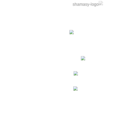
نوفر خدمة تصميم وتنفيذ أثاث خارجي بالكامل حسب متطلبات
مشروعك — مطاعم، كافيهات، فيلات، شاليهات — من أول الفكرة
لحد التسليم.
التجمع الاول - فيلات الياسمسن 3
Phone:01550069862
Fax: (099) 453-1357
Recent Posts