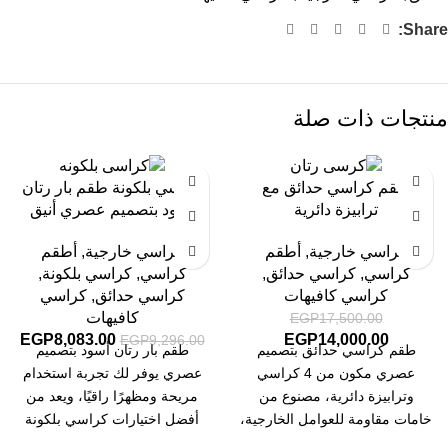
Share:
منتجات ذات صلة
-13%
-20%
طقم كراسي حدائق مع
كراسي بلكونة طقم بار رتان
ترابيزة دائرية
أسود بتصميم عصري أنيق
كراسي خارجية
,
أطقم
كراسي خارجية
,
أطقم
كراسي
,
كراسي حدائق
,
كراسي
,
كراسي بلكونة
,
كراسي كافيهات
كراسي حدائق
,
كراسي
كافيهات
EGP
17,500.00
EGP
8,083.00
EGP
14,000.00
EGP
9,296.00
طقم كراسي حدائق بتصميم
طقم بار رتان أسود بتصميم
عصري مكون من 4 كراسي
عصري يوفر لك تجربة استخدام
وترابيزة دائرية، مصنوع من
مريحة ومظهرًا راقيًا، ويعد من
خامات مقاومة للعوامل الخارجية،
أفضل اختيارات كراسي بلكونة
مثالي لاختيار أثاث خارجي يدوم
للمساحات الخارجية.