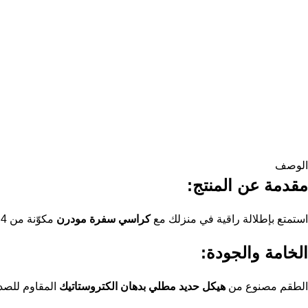
الوصف
مقدمة عن المنتج:
استمتع بإطلالة راقية في منزلك مع
كراسي سفرة مودرن
مكوّنة من 4 كراسي وترابيزة بتصميم عصري يجمع بين المتانة والراحة، مما يجعلها مثالية للمساحات الداخلية والخارجية على حد سواء.
الخامة والجودة:
الطقم مصنوع من
هيكل حديد مطلي بدهان الكتروستاتيك
المقاوم للصد