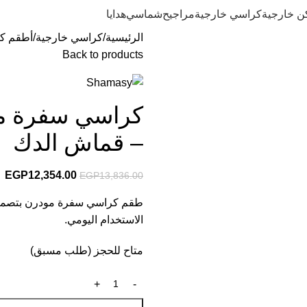
ن خارجية
كراسي خارجية
مراجيح
شماسي
هدايا
الرئيسية
كراسي خارجية
أطقم ك
Back to products
– قماش الدك
EGP
12,354.00
EGP
13,836.00
طقم كراسي سفرة مودرن بتصميم 
الاستخدام اليومي.
متاح للحجز (طلب مسبق)