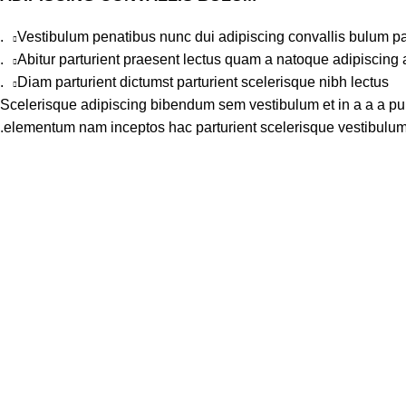
Vestibulum penatibus nunc dui adipiscing convallis bulum pa
Abitur parturient praesent lectus quam a natoque adipiscing 
Diam parturient dictumst parturient scelerisque nibh lectus.
Scelerisque adipiscing bibendum sem vestibulum et in a a a puru
elementum nam inceptos hac parturient scelerisque vestibulum a