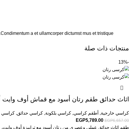
s.Condimentum a et ullamcorper dictumst mus et tristique
منتجات ذات صلة
-13%
اثاث حدائق طقم رتان أسود مع قماش أوف وايت أ
كراسي خارجية
,
أطقم كراسي
,
كراسي بلكونة
,
كراسي حدائق
,
كراسي ك
EGP
5,789.00
EGP
6,657.00
طقم اثاث حدائق عملي وعصري من رتان أسود مع ترابيزة أوف وايت، لت