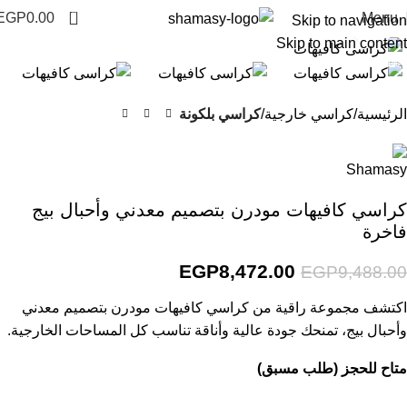
0
EGP
0.00
Menu
Skip to navigation
Click to enlarge
Skip to main content
-11%
الرئيسية
كراسي خارجية
كراسي بلكونة
كراسي كافيهات مودرن بتصميم معدني وأحبال بيج
فاخرة
EGP
8,472.00
EGP
9,488.00
اكتشف مجموعة راقية من كراسي كافيهات مودرن بتصميم معدني
وأحبال بيج، تمنحك جودة عالية وأناقة تناسب كل المساحات الخارجية.
متاح للحجز (طلب مسبق)