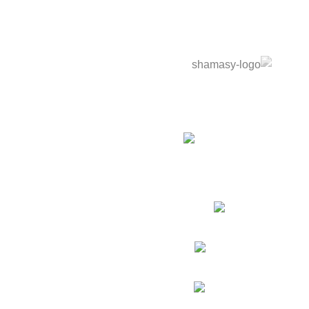
نوفر خدمة تصميم وتنفيذ أثاث خارجي بالكامل حسب متطلبات
مشروعك — مطاعم، كافيهات، فيلات، شاليهات — من أول الفكرة
لحد التسليم.
التجمع الاول - فيلات الياسمسن 3
Phone:01550069862
Fax: (099) 453-1357