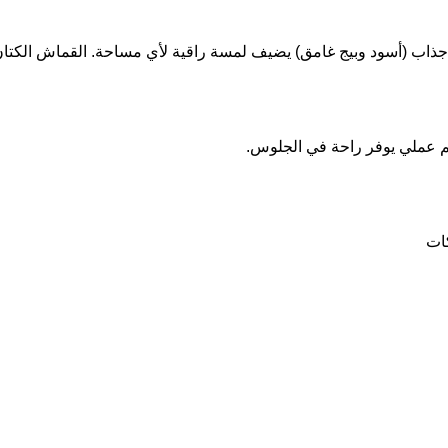
جذاب (أسود وبيج غامق) يضيف لمسة راقية لأي مساحة. القماش الكتان ي
م عملي يوفر راحة في الجلوس.
كات