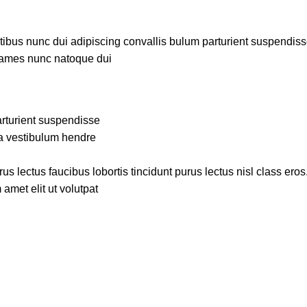
us nunc dui adipiscing convallis bulum parturient suspendisse p
fames nunc natoque dui.
rturient suspendisse.
a vestibulum hendre.
s lectus faucibus lobortis tincidunt purus lectus nisl class ero
met elit ut volutpat.