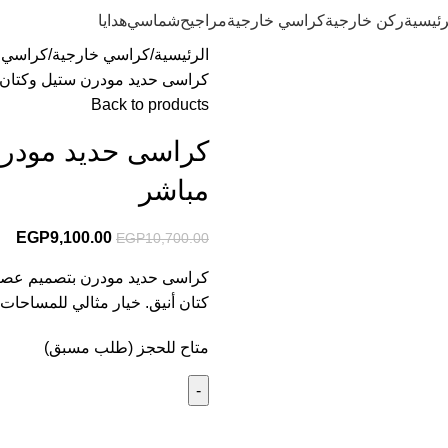
رئيسية
ركن خارجية
كراسي خارجية
مراجيح
شماسي
هدايا
الرئيسية
كراسي خارجية
كراسي ب
كراسى حديد مودرن ستيل وكتان أسود وبيج 65×
Back to products
مباشر
EGP
9,100.00
EGP
10,700.00
كراسى حديد مودرن بتصميم عصري
كتان أنيق. خيار مثالي للمساحات 
متاح للحجز (طلب مسبق)