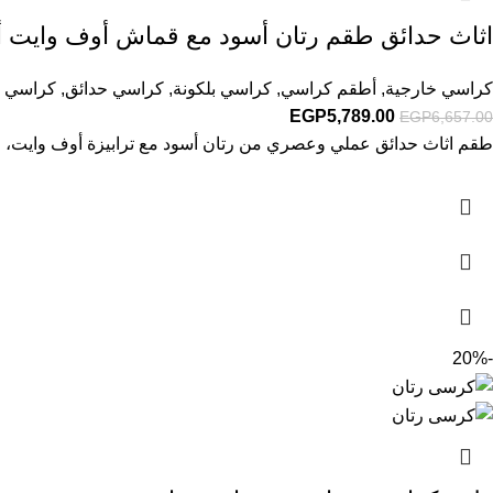
اثاث حدائق طقم رتان أسود مع قماش أوف وايت أ
كراسي خارجية
,
أطقم كراسي
,
كراسي بلكونة
,
كراسي حدائق
,
كراسي ك
EGP
5,789.00
EGP
6,657.00
طقم اثاث حدائق عملي وعصري من رتان أسود مع ترابيزة أوف وايت، لت
-20%