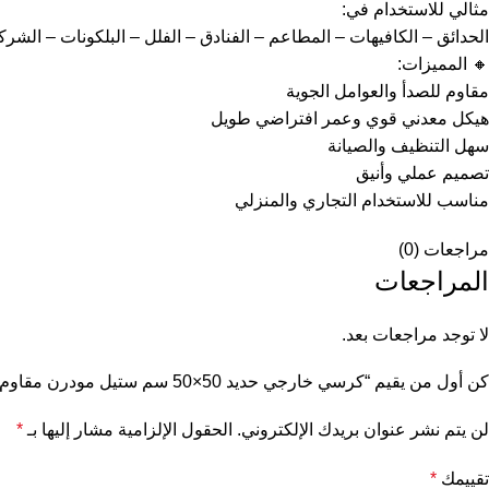
مثالي للاستخدام في:
الحدائق – الكافيهات – المطاعم – الفنادق – الفلل – البلكونات – الش
🔸 المميزات:
مقاوم للصدأ والعوامل الجوية
هيكل معدني قوي وعمر افتراضي طويل
سهل التنظيف والصيانة
تصميم عملي وأنيق
مناسب للاستخدام التجاري والمنزلي
مراجعات (0)
المراجعات
لا توجد مراجعات بعد.
كن أول من يقيم “كرسي خارجي حديد 50×50 سم ستيل مودرن مقاوم للصدأ MADE505”
لن يتم نشر عنوان بريدك الإلكتروني.
الحقول الإلزامية مشار إليها بـ
*
تقييمك
*