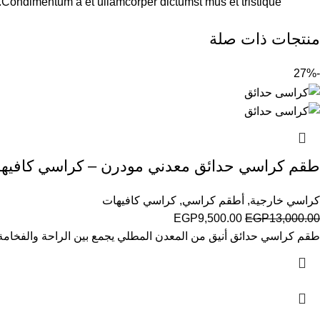
s.Condimentum a et ullamcorper dictumst mus et tristique
منتجات ذات صلة
-27%
طقم كراسي حدائق معدني مودرن – كراسي كافيهات
كراسي خارجية
,
أطقم كراسي
,
كراسي كافيهات
EGP
9,500.00
EGP
13,000.00
طقم كراسي حدائق أنيق من المعدن المطلي يجمع بين الراحة والفخامة، م