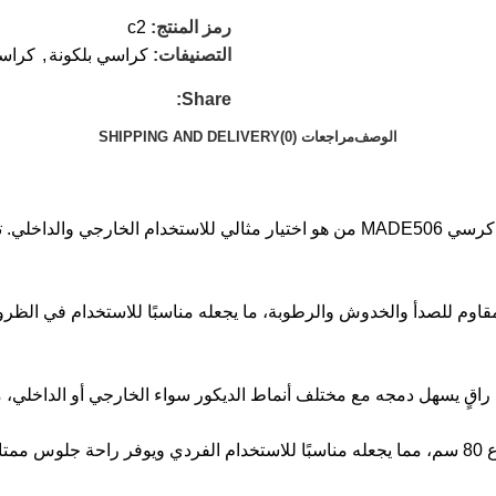
رمز المنتج:
c2
التصنيفات:
كراسي بلكونة
,
كراس
Share:
الوصف
مراجعات (0)
SHIPPING AND DELIVERY
لو بتدور على كراسى حديد تجمع بين القوة والراحة والتصميم العصري، كرسي MADE506 م
م للصدأ والخدوش والرطوبة، ما يجعله مناسبًا للاستخدام في الظروف ا
ٍ يسهل دمجه مع مختلف أنماط الديكور سواء الخارجي أو الداخلي، مما 