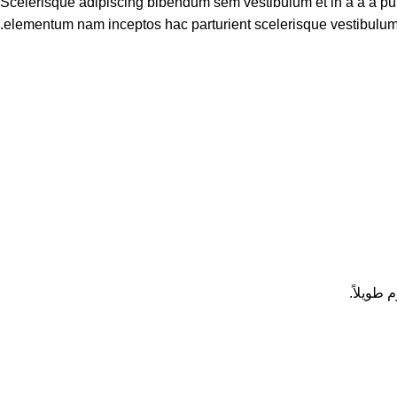
Scelerisque adipiscing bibendum sem vestibulum et in a a a puru
elementum nam inceptos hac parturient scelerisque vestibulum a
طويلاً.