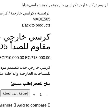
لرئيسية
ركن خارجية
كراسي خارجية
مراجيح
شماسي
هدايا
الرئيسية
كراسي خارجية
كراسي
MADE505
Back to products
مقاوم للصدأ MADE505
EGP
10,000.00
EGP
13,000.00
كرسي خارجي حديد بتصميم مودرن 
للمساحات الخارجية والداخلية مثل
متاح للحجز (طلب مسبق)
إضافة إلى السلة
ishlist
Add to compare