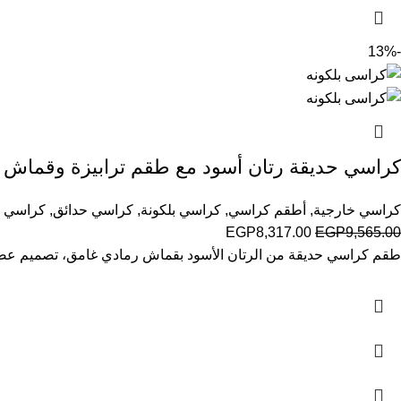
-13%
كراسي حديقة رتان أسود مع طقم ترابيزة وقماش 
كراسي خارجية
,
أطقم كراسي
,
كراسي بلكونة
,
كراسي حدائق
,
كراسي ك
EGP
8,317.00
EGP
9,565.00
طقم كراسي حديقة من الرتان الأسود بقماش رمادي غامق، تصميم عص