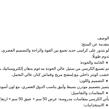
الوصف
مقدمة عن المنتج:
تدوم طويلًا.
🔸 الخامة والجودة:
تم تصنيع الكرسي من ستيل عالي الجودة مدعوم بدهان إلكتروستاتيك مقاو
خشب كونتر داخلي مع إسفنج مريح وقماش كتان عالي التحمل.
🔸 التصميم واللون:
يتميز بتصميم مودرن بسيط وأنيق يناسب الذوق العصري، مع لون أسود راق
🔸 المقاسات والتفاصيل:
يأتي الكرسي بمقاسات مدروسة: عرض 50 سم × عمق 50 سم × ارتفاع 80 سم، مما يجعله مناسبًا للاستخدام الفردي ويوفر راحة جلوس ممتازة دون استهلاك مساحة كبيرة.
🔸 الاستخدامات: