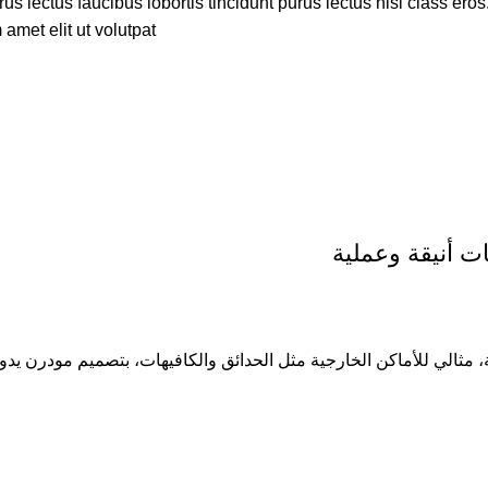
s lectus faucibus lobortis tincidunt purus lectus nisl class ero
met elit ut volutpat.
 أنيقة وعملية
ثالي للأماكن الخارجية مثل الحدائق والكافيهات، بتصميم مودرن يدوم 