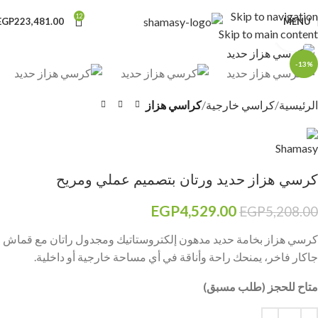
Skip to navigation
12
EGP
223,481.00
MENU
Skip to main content
Click to enlarge
-13%
الرئيسية
كراسي خارجية
كراسي هزاز
كرسي هزاز حديد ورتان بتصميم عملي ومريح
EGP
4,529.00
EGP
5,208.00
كرسي هزاز بخامة حديد مدهون إلكتروستاتيك ومجدول راتان مع قماش
جاكار فاخر، يمنحك راحة وأناقة في أي مساحة خارجية أو داخلية.
متاح للحجز (طلب مسبق)