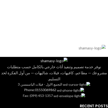
نوفر خدمة تصميم وتنفيذ أثاث خارجي بالكامل حسب متطلبات
مشروعك — مطاعم، كافيهات، فيلات، شاليهات — من أول الفكرة لحد
التسليم.
التجمع الاول - فيلات الياسمسن 3
Phone:01550069862
Fax: (099) 453-1357
RECENT POSTS