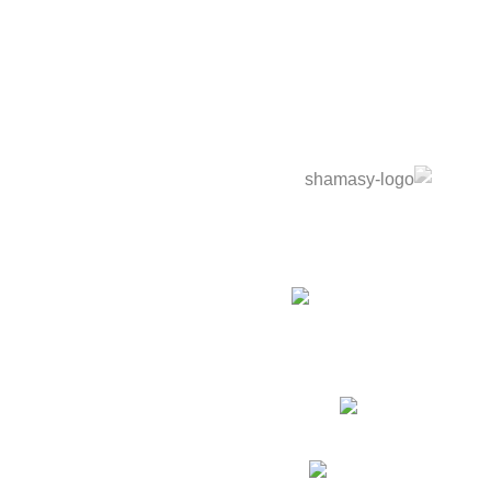
نوفر خدمة تصميم وتنفيذ أثاث خارجي بالكامل حسب متطلبات
مشروعك — مطاعم، كافيهات، فيلات، شاليهات — من أول الفكرة
لحد التسليم.
التجمع الاول - فيلات الياسمسن 3