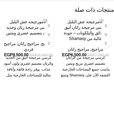
منتجات ذات صلة
-14%
-10%
كرسي مرجيحة راتان أنيق
كرسي مرجيحة رتان وحديد
للحدائق والبلكونات – جودة
أسود بتصميم عصري ومتين
عالية من Shamasy
مراجيح
,
مراجيح راتان
,
مراجيح
مراجيح
,
مراجيح راتان
فردي
EGP
9,500.00
EGP
6,500.00
EGP
11,000.00
EGP
7,200.00
كرسي مرجيحة من الراتان
كرسي مرجيحة أنيق من الحديد
بتصميم عصري مريح ومتين
والرتان بتصميم عصري ولون أسود
يناسب جميع المساحات الخارجية.
جذاب. يوفر راحة فائقة وأناقة
اكتشفه الآن على Shamasy وتمتع
مثالية للمساحات الخارجية مثل
بتجربة استرخاء راقية وجودة تدوم
الحدائق والتراسات.
طويلاً.