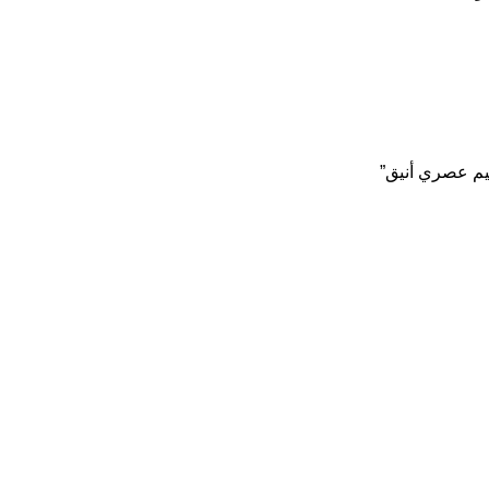
يم عصري أنيق”