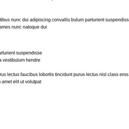
us nunc dui adipiscing convallis bulum parturient suspendisse p
fames nunc natoque dui.
rturient suspendisse.
a vestibulum hendre.
s lectus faucibus lobortis tincidunt purus lectus nisl class ero
met elit ut volutpat.