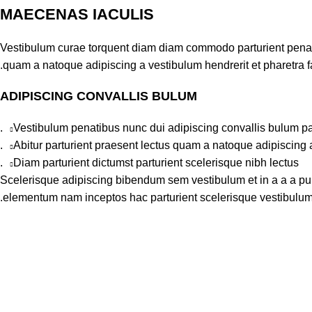
MAECENAS IACULIS
Vestibulum curae torquent diam diam commodo parturient penatib
quam a natoque adipiscing a vestibulum hendrerit et pharetra 
ADIPISCING CONVALLIS BULUM
Vestibulum penatibus nunc dui adipiscing convallis bulum pa
Abitur parturient praesent lectus quam a natoque adipiscing 
Diam parturient dictumst parturient scelerisque nibh lectus.
Scelerisque adipiscing bibendum sem vestibulum et in a a a puru
elementum nam inceptos hac parturient scelerisque vestibulum a