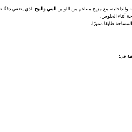
والداخلية، مع مزيج متناغم من اللونين
البني والبيج
الذي يضفي دفئًا طب
 أثناء الجلوس.
مساحة طابعًا مميزًا.
قة
في: