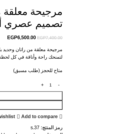
مرجيحة معلقة من
تصميم عصري أن
EGP
6,500.00
EGP
7,400.00
مرجيحة معلقة من راتان وحديد بلون
لتمنحك راحة وأناقة في كل لحظة
متاح للحجز (طلب مسبق)
ishlist
Add to compare
رمز المنتج:
s.37