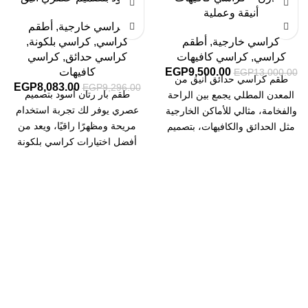
أنيقة وعملية
كراسي خارجية
,
أطقم
كراسي خارجية
,
أطقم
كراسي
,
كراسي بلكونة
,
كراسي
,
كراسي كافيهات
كراسي حدائق
,
كراسي
9,500.00
EGP
كافيهات
EGP
13,000.00
طقم كراسي حدائق أنيق من
EGP
8,083.00
EGP
9,296.00
طقم بار رتان أسود بتصميم
المعدن المطلي يجمع بين الراحة
عصري يوفر لك تجربة استخدام
والفخامة، مثالي للأماكن الخارجية
مريحة ومظهرًا راقيًا، ويعد من
مثل الحدائق والكافيهات، بتصميم
أفضل اختيارات كراسي بلكونة
مودرن يدوم طويلاً.
للمساحات الخارجية.