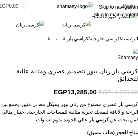
0
EGP
0.00
Menu
Skip to navigation
Click to enlarge
Skip to main content
-11%
الرئيسية
كراسي خارجية
كراسي بار
كرسي بار رتان بيور بتصميم عصري ومتانة عالية
للحدائق
EGP
13,285.00
EGP
14,879.00
كرسي بار عصري مصنوع من رتان بيور وهيكل معدني متين، يجمع بين
الراحة والأناقة ليمنحك تجربة مثالية للمساحات الخارجية. اختيار مثالي
لمن يبحث عن
كرسي بار
عالي الجودة يدوم لسنوات.
متاح للحجز (طلب مسبق)