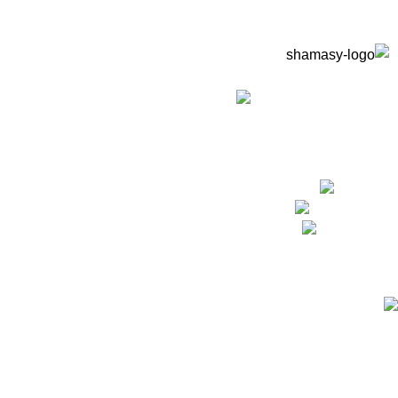
نوفر خدمة تصميم وتنفيذ أثاث خارجي بالكامل حسب متطلبات
مشروعك — مطاعم، كافيهات، فيلات، شاليهات — من أول الفكرة
لحد التسليم.
التجمع الاول - فيلات الياسمسن 3
Phone:01550069862
Fax: (099) 453-1357
Recent Posts
دليل شراء شماسي للبيع – مظلات شمسية: كيف تختار الشمسية
المناسبة لمساحتك الخارجية؟
أبريل 1, 2026
No Comments