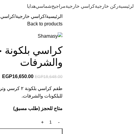
لرئيسية
ركن خارجية
كراسي خارجية
مراجيح
شماسي
هدايا
الرئيسية
كراسي خارجية
كراسي ب
Back to products
كراسي بلكونة حد
والشرفات
EGP
16,650.00
EGP
18,648.00
طقم كراسي بلك
للبلكونات والشرفات.
متاح للحجز (طلب مسبق)