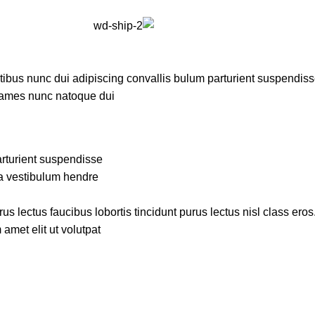
us nunc dui adipiscing convallis bulum parturient suspendisse p
fames nunc natoque dui.
rturient suspendisse.
a vestibulum hendre.
s lectus faucibus lobortis tincidunt purus lectus nisl class ero
met elit ut volutpat.