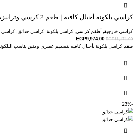
كراسي بلكونة أحبال كافيه | طقم 2 كرسي وترابيزة معدني أنيق
كراسي خارجية
,
أطقم كراسي
,
كراسي بلكونة
,
كراسي حدائق
,
كراسي ك
EGP
9,974.00
EGP
11,171.00
طقم كراسي بلكونة بأحبال كافيه بتصميم عصري ومتين يناسب البلكونات 
-23%